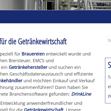
ür die Getränkewirtschaft
peziell für
Brauereien
entwickelt wurde und
chen Biersteuer, EMCS und
S
 ein
Getränkehersteller
und suchen ein
chen Geschäftsdatenaustausch und effiziente
T
nkehändler
und möchten Einkauf und Verkauf
e
srechnung zusammenführen? Dann haben Sie
gnete Branchensoftware gefunden:
DrinkLine
z
r Entwicklung anwenderfreundlicher und
iell für die
Getränkewirtschaft
. Unsere