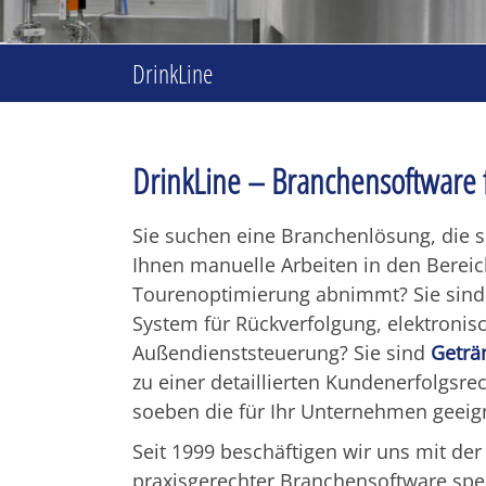
unserer
Branchensoftware
DrinkLine
DrinkLine – Branchensoftware f
Sie suchen eine Branchenlösung, die s
Ihnen manuelle Arbeiten in den Berei
Tourenoptimierung abnimmt? Sie sind
System für Rückverfolgung, elektronis
Außendienststeuerung? Sie sind
Geträ
zu einer detaillierten Kundenerfolg
soeben die für Ihr Unternehmen geei
Seit 1999 beschäftigen wir uns mit de
praxisgerechter Branchensoftware spez