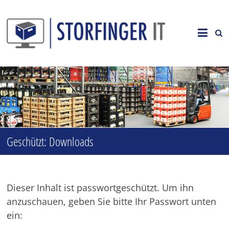
Zum
Inhalt
Storfinger
springen
IT
GmbH
&
Co.
Geschützt: Downloads
KG
Hier
finden
Sie
Dieser Inhalt ist passwortgeschützt. Um ihn
Informationen
anzuschauen, geben Sie bitte Ihr Passwort unten
zu
Unternehmen
ein:
und