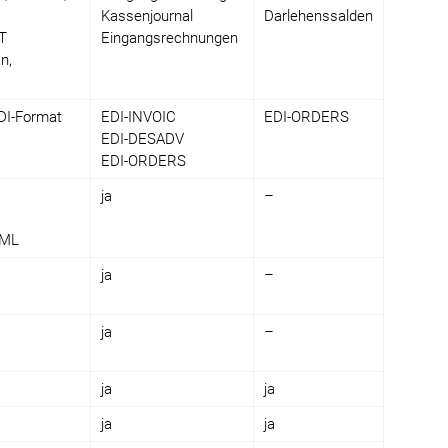
Kassenjournal
Darlehenssalden
ET
Eingangsrechnungen
n,
DI-Format
EDI-INVOIC
EDI-ORDERS
EDI-DESADV
EDI-ORDERS
ja
–
XML
ja
–
ja
–
ja
ja
ja
ja