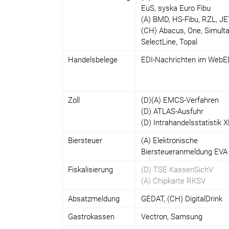
EuS, syska Euro Fibu
(A) BMD, HS-Fibu, RZL, J
(CH) Abacus, One, Simulta
SelectLine, Topal
Handelsbelege
EDI-Nachrichten im WebE
Zoll
(D)(A) EMCS-Verfahren
(D) ATLAS-Ausfuhr
(D) Intrahandelsstatistik 
Biersteuer
(A) Elektronische
Biersteueranmeldung EVA
Fiskalisierung
(D) TSE KassenSichV
(A) Chipkarte RKSV
Absatzmeldung
GEDAT, (CH) DigitalDrink
Gastrokassen
Vectron, Samsung