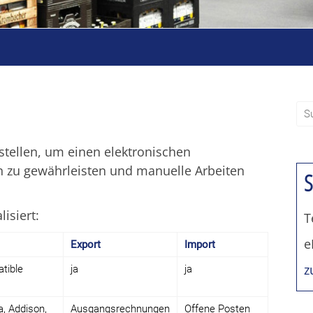
tstellen, um einen elektronischen
 zu gewährleisten und manuelle Arbeiten
S
lisiert:
T
e
Export
Import
z
tible
ja
ja
, Addison,
Ausgangsrechnungen
Offene Posten